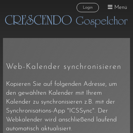
Menü
Login
Web-Kalender synchronisieren
Kopieren Sie auf folgenden Adresse, um
den gewählten Kalender mit Ihrem
Kalender zu synchronisieren z.B. mit der
Synchronisations-App "ICSSync". Der
Webkalender wird anschließend laufend
automatisch aktualisiert.