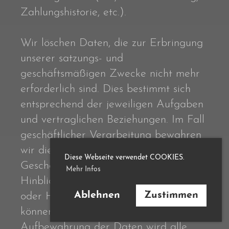
Zahlungshistorie, etc.).
Wir löschen Daten, die zur Erbringung
unserer satzungs- und
geschäftsmäßigen Zwecke nicht mehr
erforderlich sind. Dies bestimmt sich
entsprechend der jeweiligen Aufgaben
und vertraglichen Beziehungen. Im Fall
geschäftlicher Verarbeitung bewahren
wir die Daten so lange auf, wie sie zur
Diese Webseite verwendet COOKIES.
Geschäftsabwicklung, als auch im
Mehr Infos
Hinblick auf etwaige Gewährleistungs-
Ablehnen
Zustimmen
oder Haftungspflichten relevant sein
können. Die Erforderlichkeit der
Aufbewahrung der Daten wird alle